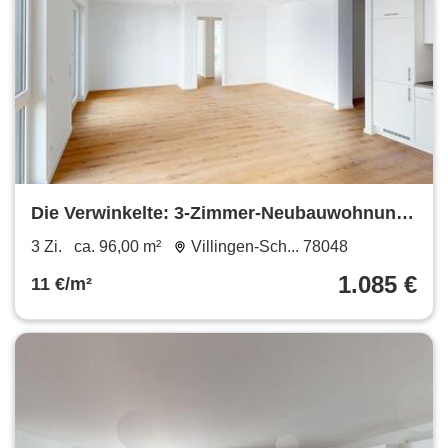
Die Verwinkelte: 3-Zimmer-Neubauwohnung
mit EBK und Balkon
3 Zi.
ca. 96,00 m²
Villingen-Sch... 78048
1.085 €
11 €/m²