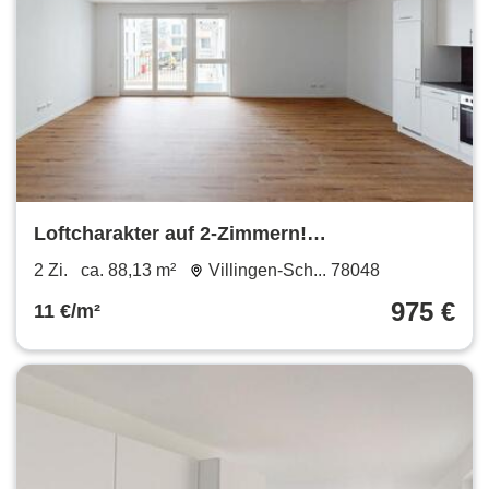
Loftcharakter auf 2-Zimmern!
Neubauwohnung mit EBK und
2 Zi.
ca. 88,13 m²
Villingen-Sch... 78048
BalkonTerrasse
975 €
11 €/m²