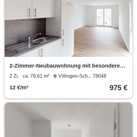
2-Zimmer-Neubauwohnung mit besonderem
Schnitt! EBK und BalkonTerrasse inklusive
2 Zi.
ca. 78,61 m²
Villingen-Sch... 78048
975 €
12 €/m²