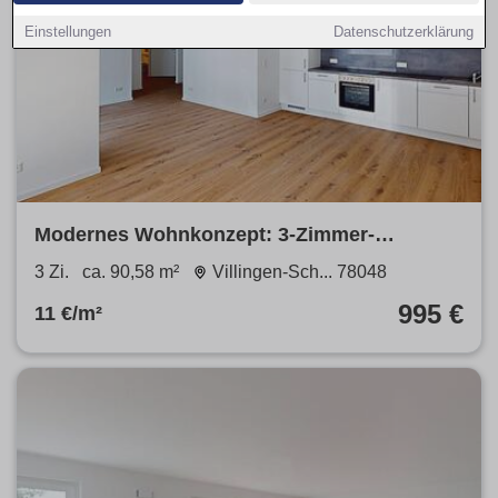
Einstellungen
Datenschutzerklärung
Modernes Wohnkonzept: 3-Zimmer-
Erdgeschosswohnung mit EBK und Terrasse
3 Zi.
ca. 90,58 m²
Villingen-Sch... 78048
995 €
11 €/m²