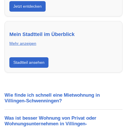
Entdecke Neubauprojekte in Villingen-Schwenningen
Jetzt entdecken
– modern, energieeffizient und sofort bezugsfertig.
Mein Stadtteil im Überblick
Mehr anzeigen
Erfahre mehr über deinen Stadtteil in Villingen-
Stadtteil ansehen
Schwenningen: Lebensqualität, Verkehrsanbindung,
Schulen, Freizeitmöglichkeiten und Mietpreise.
Wie finde ich schnell eine Mietwohnung in
Villingen-Schwenningen?
Was ist besser Wohnung von Privat oder
Wohnungsunternehmen in Villingen-