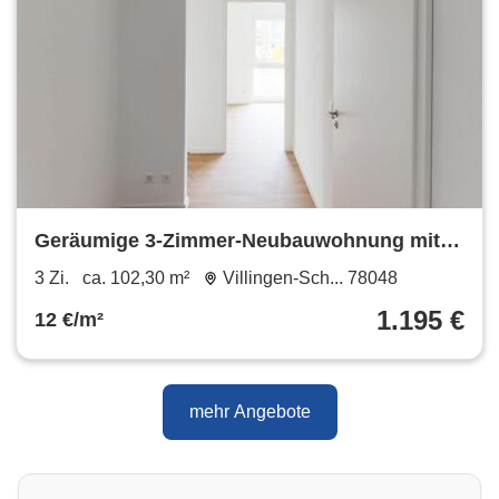
Geräumige 3-Zimmer-Neubauwohnung mit
EBK und Balkon
3 Zi.
ca. 102,30 m²
Villingen-Sch... 78048
1.195 €
12 €/m²
mehr Angebote