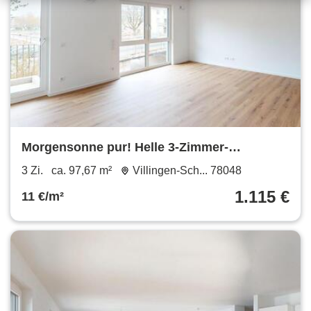
Morgensonne pur! Helle 3-Zimmer-
Neubauwohnung mit EBK
3 Zi.
ca. 97,67 m²
Villingen-Sch... 78048
1.115 €
11 €/m²